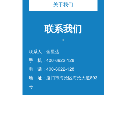
关于我们
联系我们
联系人：金星达
手 机：400-6622-128
电 话：400-6622-128
地 址：厦门市海沧区海沧大道893
号