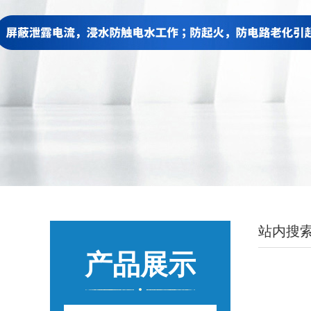
站内搜
产品展示